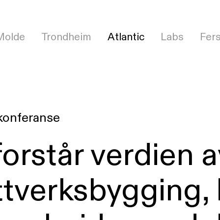
Molde
Trondheim
Atlantic
Labs
Fer
konferanse
forstår verdien a
ttverksbygging, 