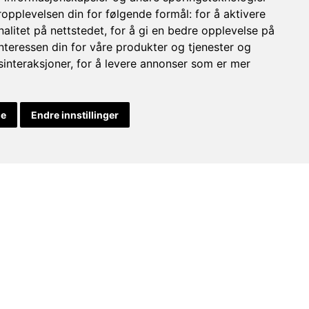
ropplevelsen din for følgende formål:
for å aktivere
alitet på nettstedet
,
for å gi en bedre opplevelse på
interessen din for våre produkter og tjenester og
mmer nettverksbygging, læring
sinteraksjoner
,
for å levere annonser som er mer
le
Endre innstillinger