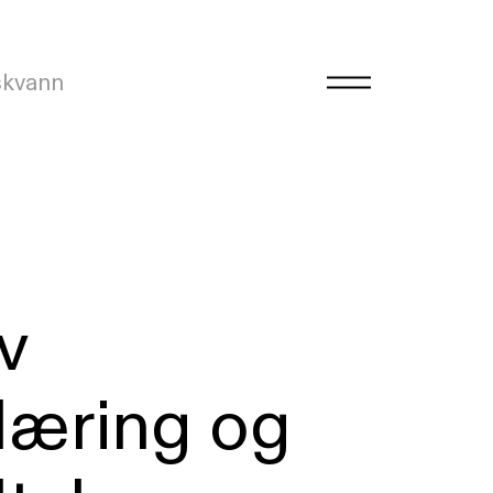
skvann
v
læring og