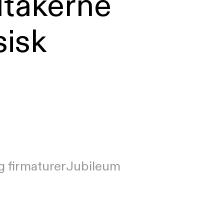
ltakerne
sisk
g firmaturer
Jubileum