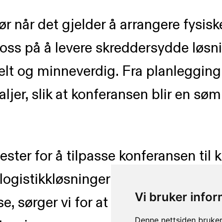
ør når det gjelder å arrangere fysi
r oss på å levere skreddersydde løsn
lt og minneverdig. Fra planlegging 
aljer, slik at konferansen blir en sø
enester for å tilpasse konferansen ti
, logistikkløsninger eller innholdsr
Vi bruker info
se, sørger vi for at konferansen lev
Denne nettsiden bruker