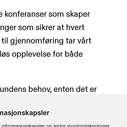
ske konferanser som skaper
inger som sikrer at hvert
til gjennomføring tar vårt
mløs opplevelse for både
l kundens behov, enten det er
ike program. Med fokus på både
rmasjonskapsler
er opp til høy standard og møter
 informasjonskapsler og andre sporingsteknologier