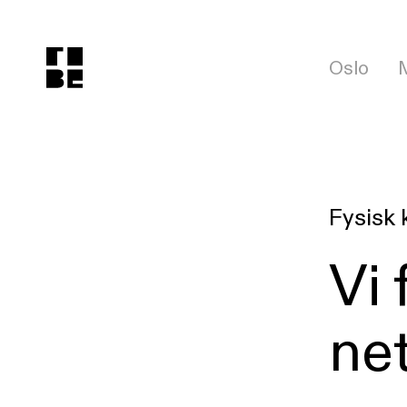
Oslo
Fysisk 
Vi 
ne