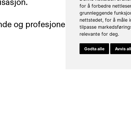
isasjon.
for å forbedre nettlese
grunnleggende funksjon
nettstedet
,
for å måle 
rende og profesjonelt miljø som fre
tilpasse markedsføring
relevante for deg
.
Godta alle
Avvis al