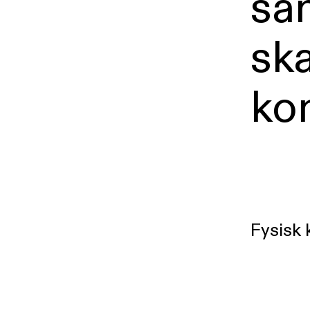
sa
ska
ko
Fysisk 