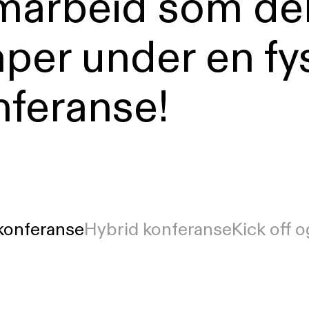
marbeid som de
per under en fy
nferanse!
konferanse
Hybrid konferanse
Kick off o