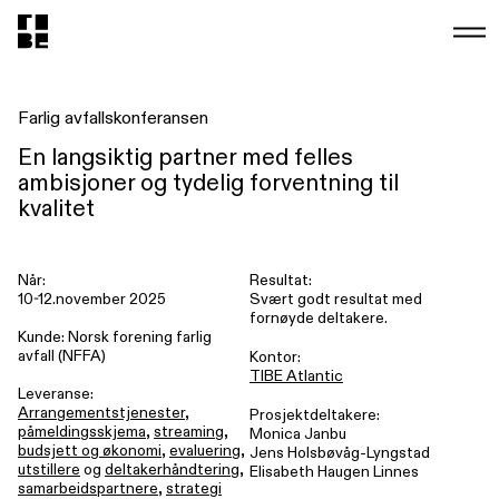
Farlig avfallskonferansen
En langsiktig partner med felles
ambisjoner og tydelig forventning til
kvalitet
Når:
Resultat:
10-12.november 2025
Svært godt resultat med
fornøyde deltakere.
Kunde: Norsk forening farlig
avfall (NFFA)
Kontor:
TIBE Atlantic
Leveranse:
Arrangementstjenester
,
Prosjektdeltakere:
påmeldingsskjema
,
streaming
,
Monica Janbu
budsjett og økonomi
,
evaluering
,
Jens Holsbøvåg-Lyngstad
utstillere
og
deltakerhåndtering
,
Elisabeth Haugen Linnes
samarbeidspartnere
,
strategi