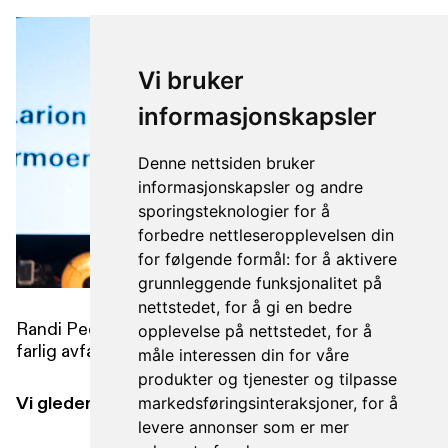
Vi bruker
informasjonskapsler
Denne nettsiden bruker
informasjonskapsler og andre
sporingsteknologier for å
forbedre nettleseropplevelsen din
for følgende formål:
for å aktivere
grunnleggende funksjonalitet på
nettstedet
,
for å gi en bedre
Randi Pedersen, Generalsekretær, Norsk forening
opplevelse på nettstedet
,
for å
farlig avfall • NFFA
måle interessen din for våre
produkter og tjenester og tilpasse
Vi gleder oss allerede til neste arrangement!
markedsføringsinteraksjoner
,
for å
levere annonser som er mer